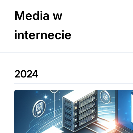
Skip
to
Media w
content
internecie
2024