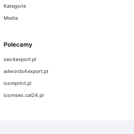
ó
Kategorie
w
Media
Polecamy
seo4export.pl
adwords4export.pl
icomprint.pl
icomseo.cal24.pl