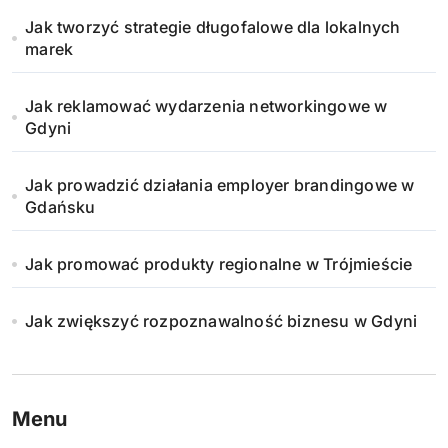
c
Jak tworzyć strategie długofalowe dla lokalnych
o
marek
w
Jak reklamować wydarzenia networkingowe w
a
Gdyni
n
Jak prowadzić działania employer brandingowe w
i
Gdańsku
e
Jak promować produkty regionalne w Trójmieście
w
Jak zwiększyć rozpoznawalność biznesu w Gdyni
p
i
s
Menu