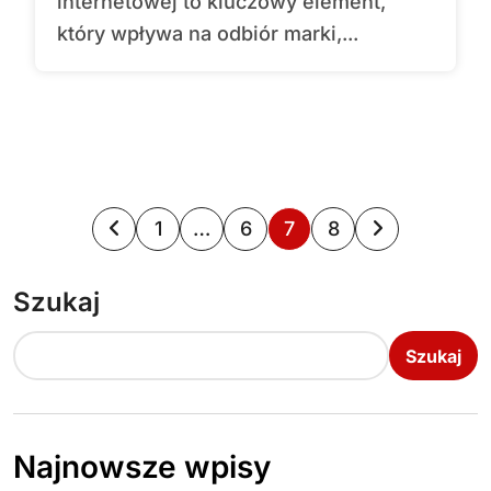
internetowej to kluczowy element,
który wpływa na odbiór marki,...
S
1
…
6
7
8
t
Szukaj
r
o
Szukaj
n
i
Najnowsze wpisy