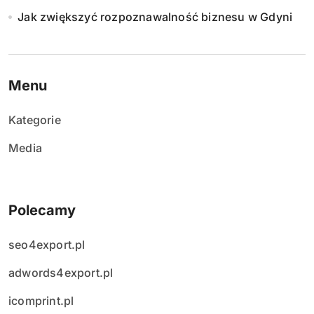
Jak zwiększyć rozpoznawalność biznesu w Gdyni
p
i
s
Menu
ó
Kategorie
w
Media
Polecamy
seo4export.pl
adwords4export.pl
icomprint.pl