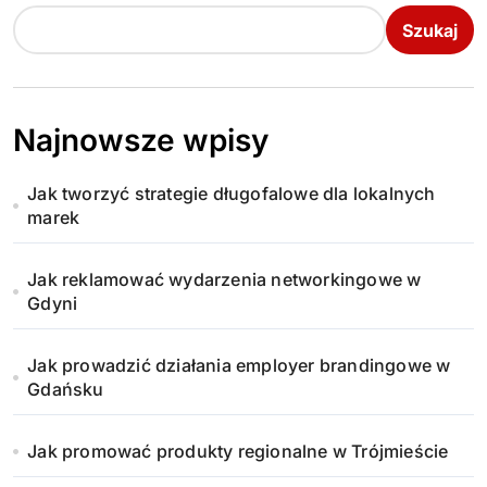
o
Szukaj
n
i
Najnowsze wpisy
c
Jak tworzyć strategie długofalowe dla lokalnych
o
marek
w
Jak reklamować wydarzenia networkingowe w
a
Gdyni
n
Jak prowadzić działania employer brandingowe w
i
Gdańsku
e
Jak promować produkty regionalne w Trójmieście
w