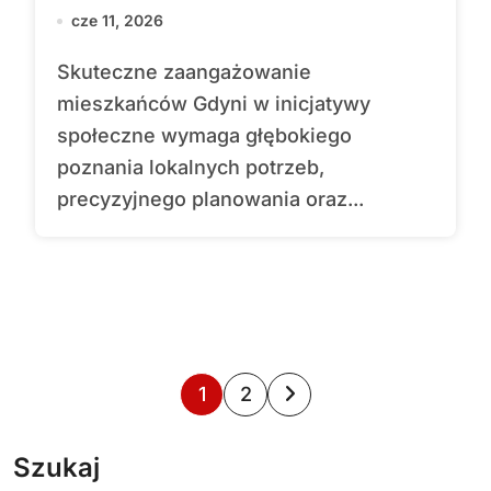
cze 11, 2026
Skuteczne zaangażowanie
mieszkańców Gdyni w inicjatywy
społeczne wymaga głębokiego
poznania lokalnych potrzeb,
precyzyjnego planowania oraz...
S
1
2
t
Szukaj
r