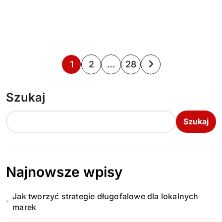
S
1
2
…
28
t
Szukaj
r
o
Szukaj
n
i
Najnowsze wpisy
c
Jak tworzyć strategie długofalowe dla lokalnych
o
marek