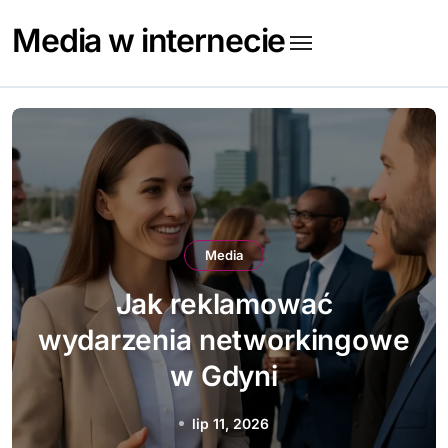
Skip
Media w internecie
to
content
Media
Jak prowadzić działania
employer brandingowe w
Gdańsku
lip 9, 2026