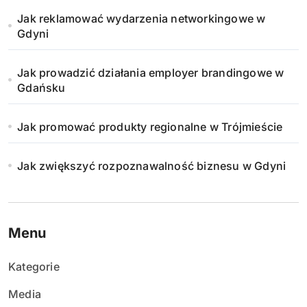
w
Jak reklamować wydarzenia networkingowe w
a
Gdyni
n
Jak prowadzić działania employer brandingowe w
i
Gdańsku
e
Jak promować produkty regionalne w Trójmieście
w
Jak zwiększyć rozpoznawalność biznesu w Gdyni
p
i
s
Menu
ó
Kategorie
w
Media