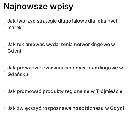
i
Najnowsze wpisy
c
Jak tworzyć strategie długofalowe dla lokalnych
o
marek
w
Jak reklamować wydarzenia networkingowe w
a
Gdyni
n
Jak prowadzić działania employer brandingowe w
i
Gdańsku
e
Jak promować produkty regionalne w Trójmieście
w
Jak zwiększyć rozpoznawalność biznesu w Gdyni
p
i