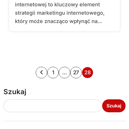
internetowej to kluczowy element
strategii marketingu internetowego,
który może znacząco wpłynąć na...
S
1
…
27
28
t
Szukaj
r
o
Szukaj
n