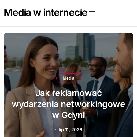
Skip
Media w internecie
to
content
Media
Jak prowadzić działania
employer brandingowe w
Gdańsku
lip 9, 2026