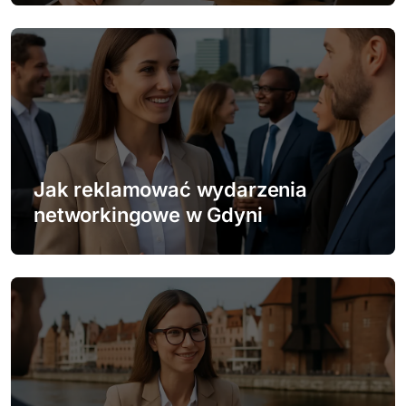
s
u
Jak reklamować wydarzenia
networkingowe w Gdyni