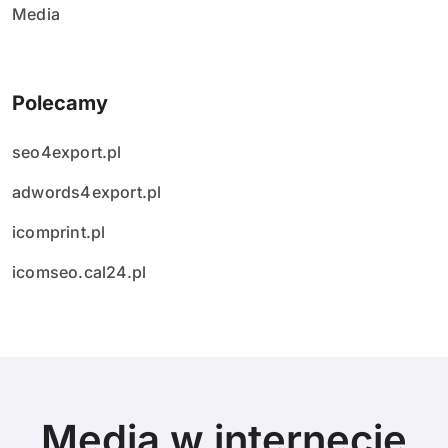
Media
Polecamy
seo4export.pl
adwords4export.pl
icomprint.pl
icomseo.cal24.pl
Media w internecie