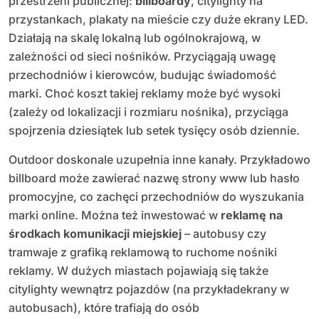
przestrzeni publicznej:
billboardy
, citylighty na
przystankach, plakaty na mieście czy duże ekrany LED.
Działają na skalę lokalną lub ogólnokrajową, w
zależności od sieci nośników. Przyciągają uwagę
przechodniów i kierowców, budując świadomość
marki. Choć koszt takiej reklamy może być wysoki
(zależy od lokalizacji i rozmiaru nośnika), przyciąga
spojrzenia dziesiątek lub setek tysięcy osób dziennie.
Outdoor doskonale uzupełnia inne kanały. Przykładowo
billboard może zawierać nazwę strony www lub hasło
promocyjne, co zachęci przechodniów do wyszukania
marki online. Można też inwestować w
reklamę na
środkach komunikacji miejskiej
– autobusy czy
tramwaje z grafiką reklamową to ruchome nośniki
reklamy. W dużych miastach pojawiają się także
citylighty wewnątrz pojazdów (na przykładekrany w
autobusach), które trafiają do osób