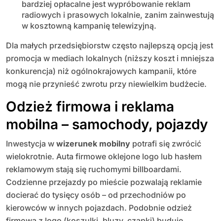
bardziej opłacalne jest wypróbowanie reklam
radiowych i prasowych lokalnie, zanim zainwestują
w kosztowną kampanię telewizyjną.
Dla małych przedsiębiorstw często najlepszą opcją jest
promocja w mediach lokalnych (niższy koszt i mniejsza
konkurencja) niż ogólnokrajowych kampanii, które
mogą nie przynieść zwrotu przy niewielkim budżecie.
Odzież firmowa i reklama
mobilna – samochody, pojazdy
Inwestycja w
wizerunek mobilny
potrafi się zwrócić
wielokrotnie. Auta firmowe oklejone logo lub hasłem
reklamowym stają się ruchomymi billboardami.
Codzienne przejazdy po mieście pozwalają reklamie
docierać do tysięcy osób – od przechodniów po
kierowców w innych pojazdach. Podobnie odzież
firmowa z logo (koszulki, bluzy, czapki) buduje