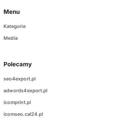
s
Menu
ó
Kategorie
w
Media
Polecamy
seo4export.pl
adwords4export.pl
icomprint.pl
icomseo.cal24.pl