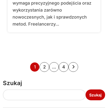
wymaga precyzyjnego podejścia oraz
wykorzystania zarówno
nowoczesnych, jak i sprawdzonych
metod. Freelancerzy...
S
1
2
…
4
t
Szukaj
r
o
Szukaj
n