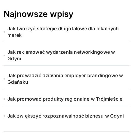
i
Najnowsze wpisy
c
Jak tworzyć strategie długofalowe dla lokalnych
o
marek
w
Jak reklamować wydarzenia networkingowe w
a
Gdyni
n
Jak prowadzić działania employer brandingowe w
i
Gdańsku
e
Jak promować produkty regionalne w Trójmieście
w
Jak zwiększyć rozpoznawalność biznesu w Gdyni
p
i