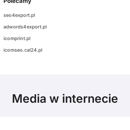
Polecamy
seo4export.pl
adwords4export.pl
icomprint.pl
icomseo.cal24.pl
Media w internecie