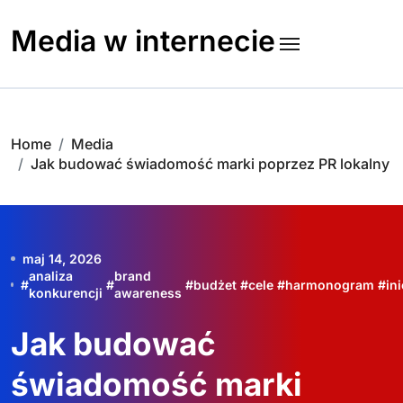
Skip
to
Media w internecie
content
Home
Media
Jak budować świadomość marki poprzez PR lokalny
maj 14, 2026
analiza
brand
#
#
#
budżet
#
cele
#
harmonogram
#
in
konkurencji
awareness
Jak budować
świadomość marki