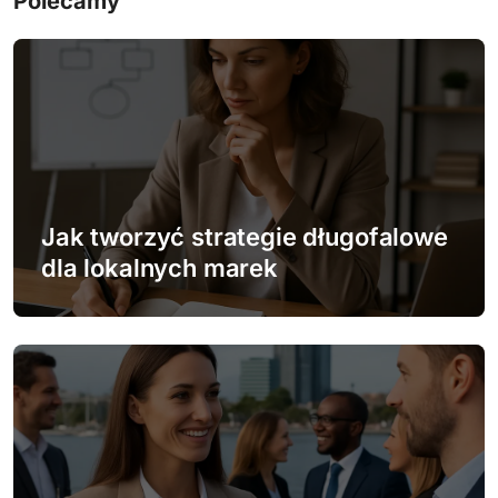
Polecamy
a
c
j
a
w
Jak tworzyć strategie długofalowe
p
dla lokalnych marek
i
s
u