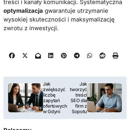
treści i kanały komunikacji. Systematyczna
optymalizacja
gwarantuje utrzymanie
wysokiej skuteczności i maksymalizację
zwrotu z inwestycji.
N
Jak
Jak
zwiększyć
tworzyć
a
liczbę
treści
zapytań
SEO dla
w
ofertowych
firm z
w Gdyni
Sopotu
i
g