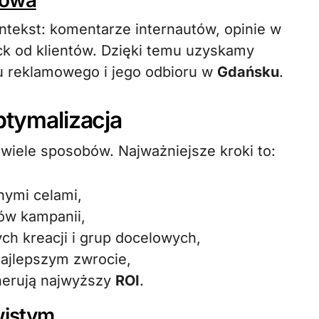
iowa
ntekst: komentarze internautów, opinie w
k od klientów. Dzięki temu uzyskamy
u reklamowego i jego odbioru w
Gdańsku
.
ptymalizacja
iele sposobów. Najważniejsze kroki to:
nymi celami,
tów kampanii,
ch kreacji i grup docelowych,
najlepszym zwrocie,
enerują najwyższy
ROI
.
wistym