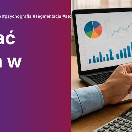
e
#
psychografia
#
segmentacja
#
sezonowość
ać
m w