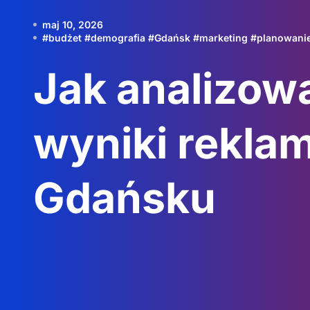
maj 10, 2026
#
budżet
#
demografia
#
Gdańsk
#
marketing
#
planowani
Jak analizow
wyniki rekla
Gdańsku