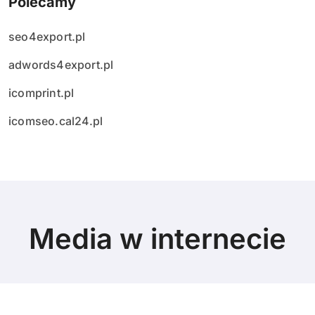
Polecamy
seo4export.pl
adwords4export.pl
icomprint.pl
icomseo.cal24.pl
Media w internecie