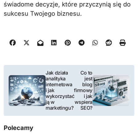
świadome decyzje, które przyczynią się do
sukcesu Twojego biznesu.
N
Jak działa
Co to
analityka
jest
a
internetowa
blog
i jak
firmowy
w
wykorzystać
i jak
ją w
wspiera
i
marketingu?
SEO?
g
Polecamy
a