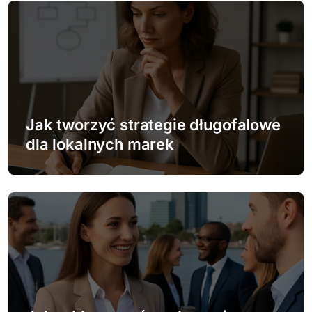
c
j
a
w
Jak tworzyć strategie długofalowe
p
dla lokalnych marek
i
s
u