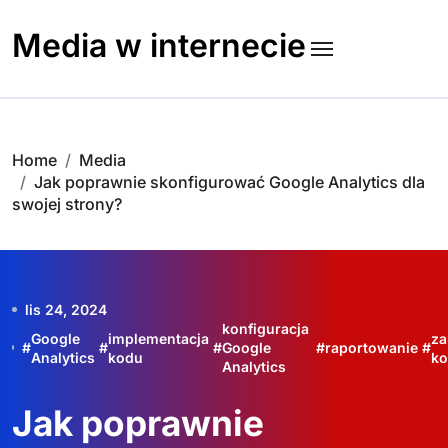
Skip
to
Media w internecie
content
Home
Media
Jak poprawnie skonfigurować Google Analytics dla
swojej strony?
lis 24, 2024
konfiguracja
Google
implementacja
za
#
#
#
Google
#
raportowanie
#
Analytics
kodu
ko
Analytics
Jak poprawnie