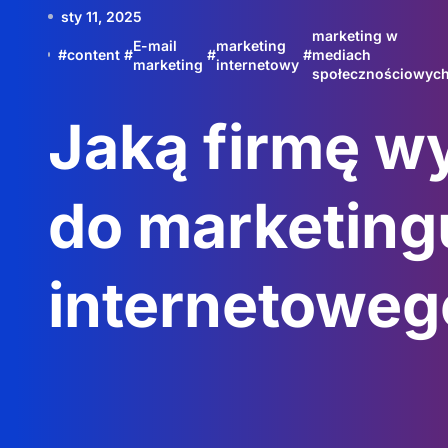
sty 11, 2025
marketing w
E-mail
marketing
#
content
#
#
#
mediach
marketing
internetowy
społecznościowyc
Jaką firmę w
do marketing
internetoweg