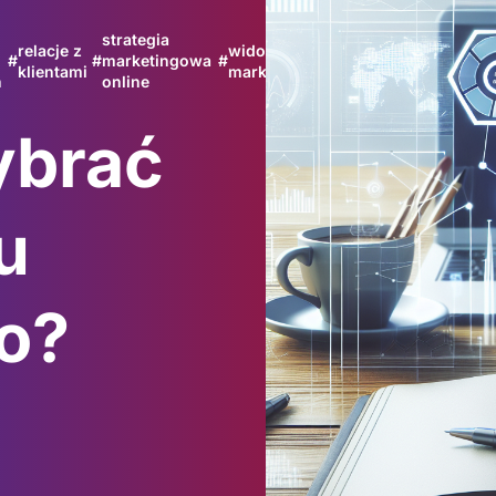
strategia
relacje z
widoczność
wzrost
#
#
marketingowa
#
#
klientami
marki
sprzedaży
h
online
ybrać
u
o?