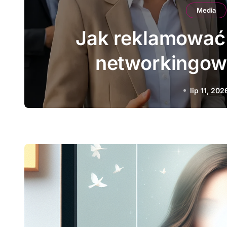
Media
Jak prowadzić dzia
brandingowe 
lip 9, 202