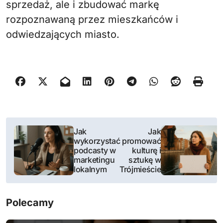
sprzedaż, ale i zbudować markę
rozpoznawaną przez mieszkańców i
odwiedzających miasto.
N
Jak
Jak
wykorzystać
promować
a
podcasty w
kulturę i
marketingu
sztukę w
w
lokalnym
Trójmieście
i
Polecamy
g