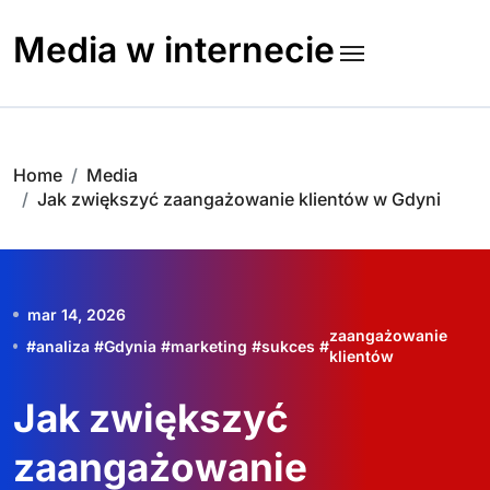
Skip
to
Media w internecie
content
Home
Media
Jak zwiększyć zaangażowanie klientów w Gdyni
mar 14, 2026
zaangażowanie
#
analiza
#
Gdynia
#
marketing
#
sukces
#
klientów
Jak zwiększyć
zaangażowanie