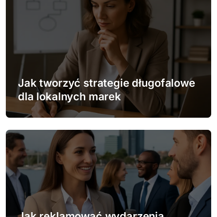
a
c
j
a
w
Jak tworzyć strategie długofalowe
dla lokalnych marek
p
i
s
u
Jak reklamować wydarzenia