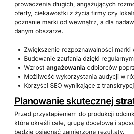
prowadzenia długich, angażujących rozm
oferty, ciekawostki z życia firmy czy lokal
poznanie marki od wewnątrz, a dla nada
danym obszarze.
Zwiększenie rozpoznawalności marki
Budowanie zaufania dzięki regularny
Wzrost
angażowania
odbiorców poprze
Możliwość wykorzystania audycji w ró
Korzyści SEO wynikające z transkrypcji
Planowanie skutecznej
stra
Przed przystąpieniem do produkcji odci
która określi cele, grupę docelową i spos
będzie osiągnąć zamierzone rezultaty.