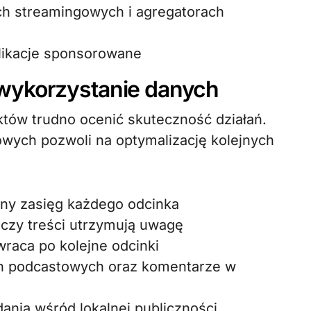
ch streamingowych i agregatorach
likacje sponsorowane
wykorzystanie danych
tów trudno ocenić skuteczność działań.
owych pozwoli na optymalizację kolejnych
zny zasięg każdego odcinka
czy treści utrzymują uwagę
wraca po kolejne odcinki
ach podcastowych oraz komentarze w
dania wśród lokalnej publiczności