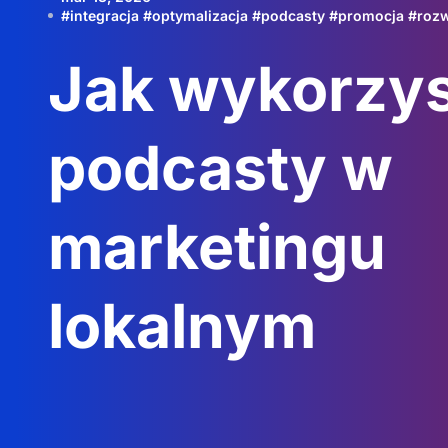
#
integracja
#
optymalizacja
#
podcasty
#
promocja
#
roz
Jak wykorzy
podcasty w
marketingu
lokalnym