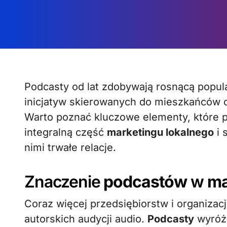
Podcasty od lat zdobywają rosnącą popularność, a ich potencjał w promocji firm i
inicjatyw skierowanych do mieszkańców o
Warto poznać kluczowe elementy, które p
integralną część
marketingu lokalnego
i 
nimi trwałe relacje.
Znaczenie
podcastów
w
ma
Coraz więcej przedsiębiorstw i organizac
autorskich audycji audio.
Podcasty
wyróżn