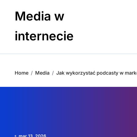
Skip
to
Media w
content
internecie
Home
Media
Jak wykorzystać podcasty w mark
mar 13, 2026