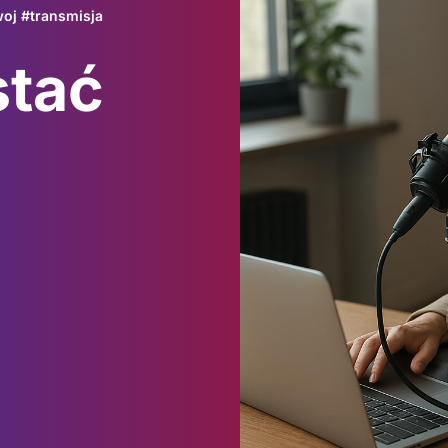
woj
#
transmisja
stać