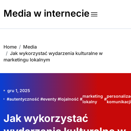
Skip
to
Media w internecie
content
Home
Media
Jak wykorzystać wydarzenia kulturalne w
marketingu lokalnym
gru 1, 2025
marketing
personaliza
#
autentyczność
#
eventy
#
lojalność
#
#
lokalny
komunikacj
Jak wykorzystać