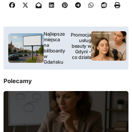
N
Najlepsze
Promocja
miejsca
usług
a
na
beauty w
billboardy
Gdyni –
w
w
co działa
Gdańsku
i
g
Polecamy
a
c
j
a