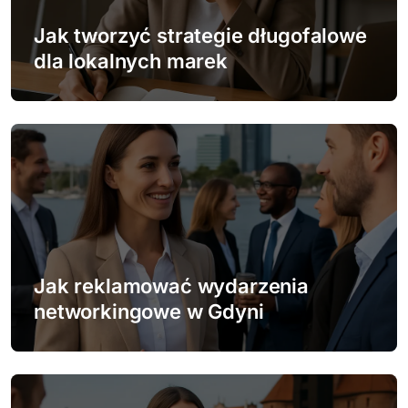
w
Jak tworzyć strategie długofalowe
p
dla lokalnych marek
i
s
u
Jak reklamować wydarzenia
networkingowe w Gdyni