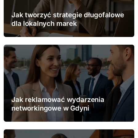
w
Jak tworzyć strategie długofalowe
p
dla lokalnych marek
i
s
u
Jak reklamować wydarzenia
networkingowe w Gdyni