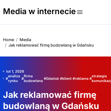
Skip
to
Media w internecie
content
Home
Media
Jak reklamować firmę budowlaną w Gdańsku
lut 1, 2026
analiza
firma
strategia
#
#
#
Gdańsk
#
klient
#
reklama
#
rynku
budowlana
komunikacj
Jak reklamować firmę
budowlaną w Gdańsku