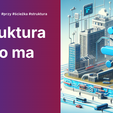
ł
#
przy
#
ścieżka
#
struktura
ruktura
go ma