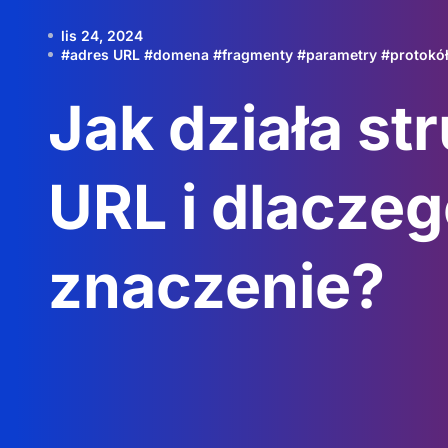
lis 24, 2024
#
adres URL
#
domena
#
fragmenty
#
parametry
#
protokó
Jak działa st
URL i dlacze
znaczenie?