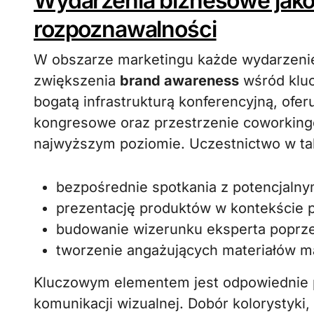
Wydarzenia biznesowe jako
rozpoznawalności
W obszarze marketingu każde wydarzenie
zwiększenia
brand awareness
wśród kluc
bogatą infrastrukturą konferencyjną, ofer
kongresowe oraz przestrzenie coworkingow
najwyższym poziomie. Uczestnictwo w ta
bezpośrednie spotkania z potencjalnym
prezentację produktów w kontekście p
budowanie wizerunku eksperta poprze
tworzenie angażujących materiałów m
Kluczowym elementem jest odpowiednie p
komunikacji wizualnej. Dobór kolorystyki,