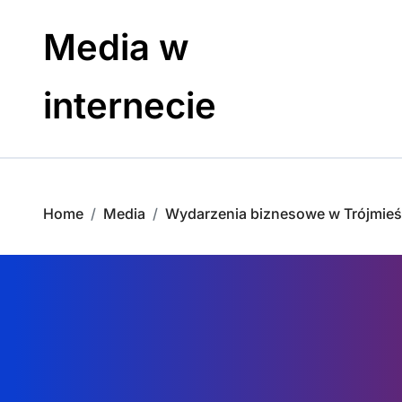
Skip
to
Media w
content
internecie
Home
Media
Wydarzenia biznesowe w Trójmieśc