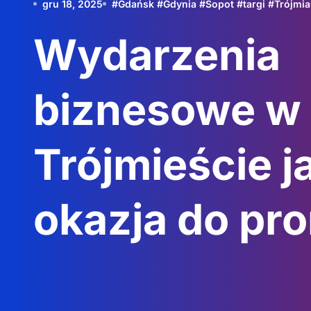
gru 18, 2025
#
Gdańsk
#
Gdynia
#
Sopot
#
targi
#
Trójmia
Wydarzenia
biznesowe w
Trójmieście j
okazja do pr