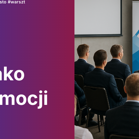
sto
#
warszt
ako
omocji