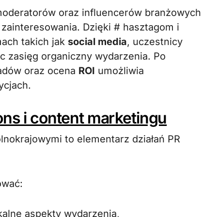
 moderatorów oraz influencerów branżowych
ainteresowania. Dzięki # hasztagom i
mach takich jak
social media
, uczestnicy
ąc zasięg organiczny wydarzenia. Po
eadów oraz ocena
ROI
umożliwia
ycjach.
ons i content marketingu
lnokrajowymi to elementarz działań PR
ować:
kalne aspekty wydarzenia,