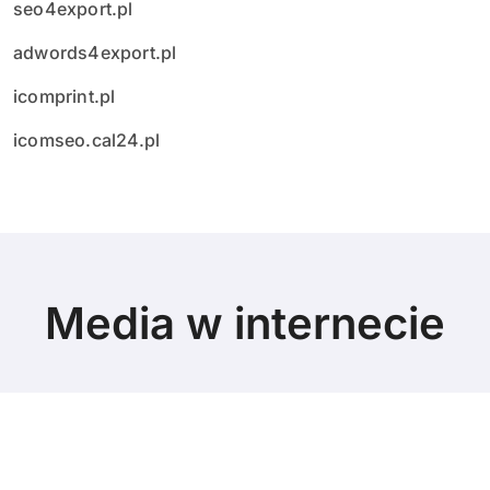
seo4export.pl
adwords4export.pl
icomprint.pl
icomseo.cal24.pl
Media w internecie
© Copyright 2024 All Rights Reserved.