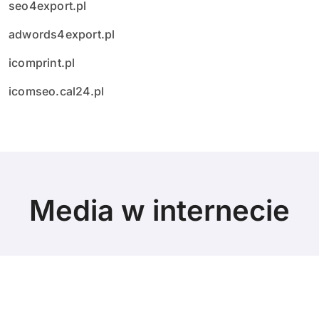
seo4export.pl
adwords4export.pl
icomprint.pl
icomseo.cal24.pl
Media w internecie
© Copyright 2024 All Rights Reserved.