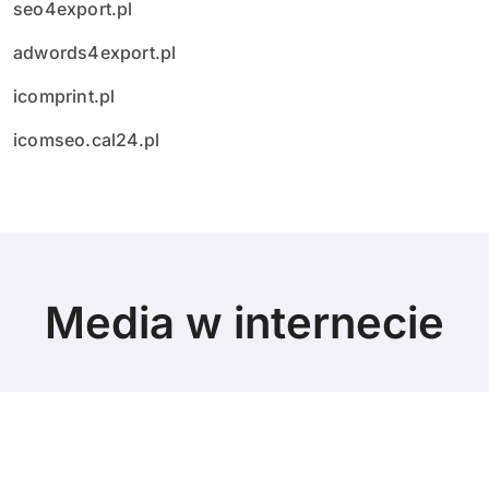
seo4export.pl
adwords4export.pl
icomprint.pl
icomseo.cal24.pl
Media w internecie
© Copyright 2024 All Rights Reserved.