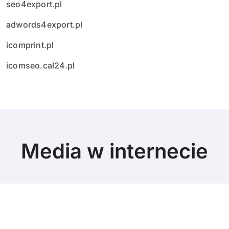
seo4export.pl
adwords4export.pl
icomprint.pl
icomseo.cal24.pl
Media w internecie
© Copyright 2024 All Rights Reserved.