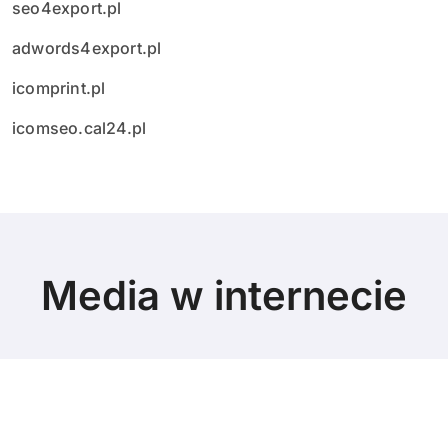
seo4export.pl
adwords4export.pl
icomprint.pl
icomseo.cal24.pl
Media w internecie
© Copyright 2024 All Rights Reserved.