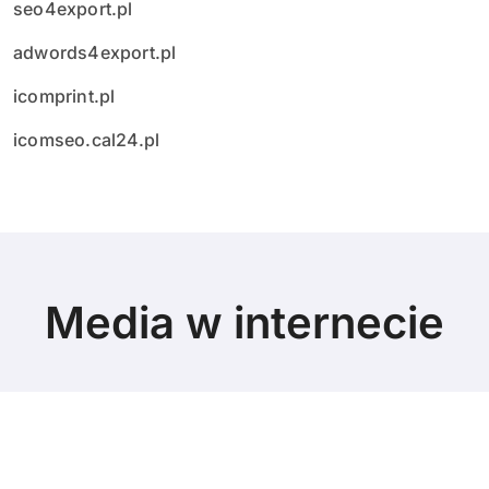
seo4export.pl
adwords4export.pl
icomprint.pl
icomseo.cal24.pl
Media w internecie
© Copyright 2024 All Rights Reserved.