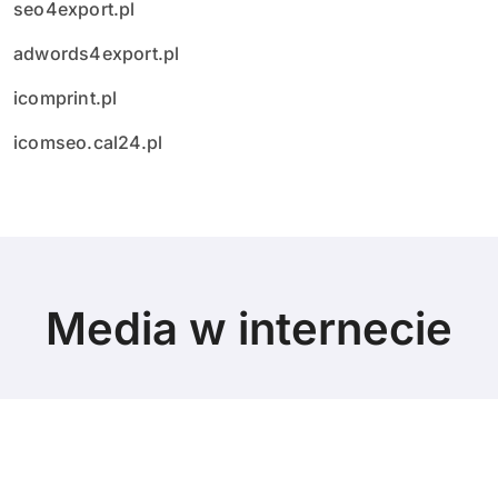
seo4export.pl
adwords4export.pl
icomprint.pl
icomseo.cal24.pl
Media w internecie
© Copyright 2024 All Rights Reserved.