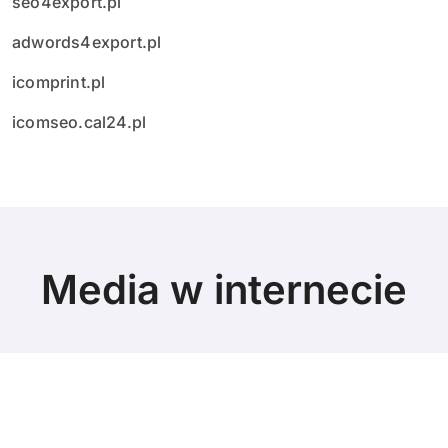
seo4export.pl
adwords4export.pl
icomprint.pl
icomseo.cal24.pl
Media w internecie
© Copyright 2024 All Rights Reserved.