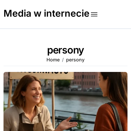
Skip
to
Media w internecie
content
persony
Home
persony