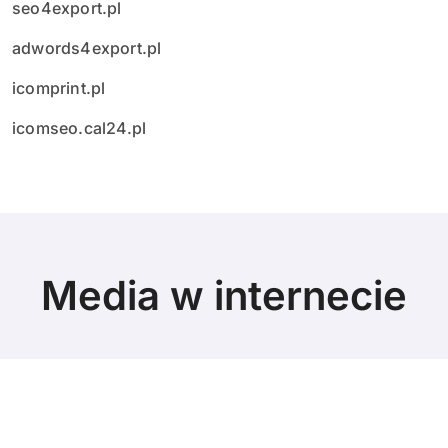
seo4export.pl
adwords4export.pl
icomprint.pl
icomseo.cal24.pl
Media w internecie
© Copyright 2024 All Rights Reserved.