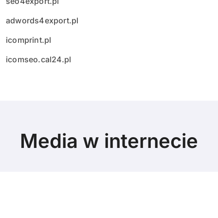
seo4export.pl
adwords4export.pl
icomprint.pl
icomseo.cal24.pl
Media w internecie
© Copyright 2024 All Rights Reserved.