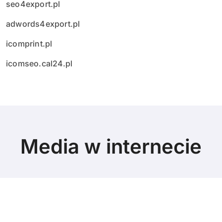
seo4export.pl
adwords4export.pl
icomprint.pl
icomseo.cal24.pl
Media w internecie
© Copyright 2024 All Rights Reserved.