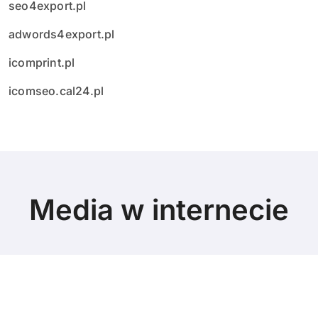
seo4export.pl
adwords4export.pl
icomprint.pl
icomseo.cal24.pl
Media w internecie
© Copyright 2024 All Rights Reserved.