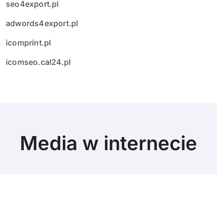
seo4export.pl
adwords4export.pl
icomprint.pl
icomseo.cal24.pl
Media w internecie
© Copyright 2024 All Rights Reserved.