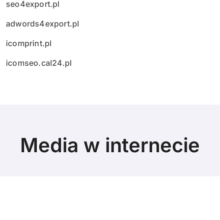
seo4export.pl
adwords4export.pl
icomprint.pl
icomseo.cal24.pl
Media w internecie
© Copyright 2024 All Rights Reserved.