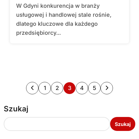
W Gdyni konkurencja w branży
usługowej i handlowej stale rośnie,
dlatego kluczowe dla każdego
przedsiębiorcy...
S
1
2
3
4
5
t
Szukaj
r
o
Szukaj
n