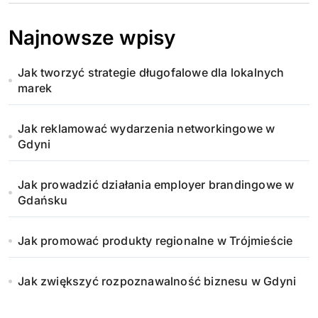
i
Najnowsze wpisy
c
Jak tworzyć strategie długofalowe dla lokalnych
o
marek
w
Jak reklamować wydarzenia networkingowe w
a
Gdyni
n
Jak prowadzić działania employer brandingowe w
i
Gdańsku
e
Jak promować produkty regionalne w Trójmieście
w
Jak zwiększyć rozpoznawalność biznesu w Gdyni
p