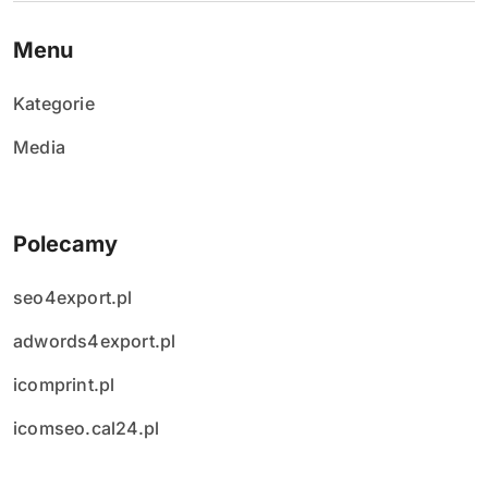
i
s
Menu
ó
Kategorie
w
Media
Polecamy
seo4export.pl
adwords4export.pl
icomprint.pl
icomseo.cal24.pl