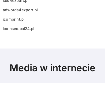
seo4export.pl
adwords4export.pl
icomprint.pl
icomseo.cal24.pl
Media w internecie
© Copyright 2024 All Rights Reserved.