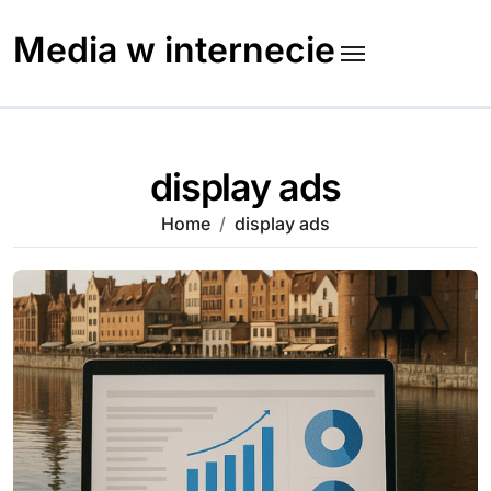
Skip
to
Media w internecie
content
display ads
Home
display ads