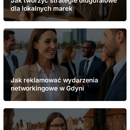
Jak tworzyć strategie długofalowe
p
dla lokalnych marek
i
s
u
Jak reklamować wydarzenia
networkingowe w Gdyni