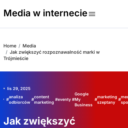
Skip
to
Media w internecie
content
Home
Media
Jak zwiększyć rozpoznawalność marki w
Trójmieście
lis 29, 2025
Google
analiza
content
marketing
me
#
#
#
eventy
#
My
#
#
odbiorców
marketing
szeptany
spo
Business
Jak zwiększyć