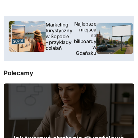
N
Najlepsze
Marketing
miejsca
turystyczny
a
na
w Sopocie
billboardy
– przykłady
w
w
działań
Gdańsku
i
g
Polecamy
a
c
j
a
w