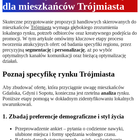
dla mieszkańców Trójmiasta
Skuteczne przygotowanie propozycji handlowych skierowanych do
mieszkańców
Trójmiasta
wymaga głębokiego zrozumienia
lokalnego rynku, potrzeb odbiorców oraz kreatywnego podejścia do
promocji. W tym artykule omówimy kluczowe etapy procesu
tworzenia atrakcyjnych ofert: od badania specyfiki regionu, przez
precyzyjną
segmentację
i
personalizację
, aż po wybór
optymalnych kanałów komunikacji oraz bieżącą optymalizację
działań.
Poznaj specyfikę rynku Trójmiasta
Aby zbudować ofertę, która przyciągnie uwagę mieszkańców
Gdańska, Gdyni i Sopotu, konieczna jest rzetelna
analiza
rynku.
Poniższe etapy pomogą w dokładnym zidentyfikowaniu lokalnych
uwarunkowań.
1. Zbadaj preferencje demograficzne i styl życia
Przeprowadzenie ankiet – pytania o codzienne nawyki,
ulubione miejsca i formy spędzania wolnego czasu.
Badanie danych statystycznych – wiek, wykształcenie,