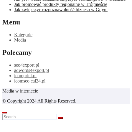
Jak promować produkty regionalne w Trójmieście
Jak zwiększyć rozpoznawalność biznesu w Gdyni
Menu
Kategorie
Media
Polecamy
seo4export.pl
adwords4export.pl
icomprint.pl
icomseo.cal24.pl
Media w internecie
© Copyright 2024 All Rights Reserved.