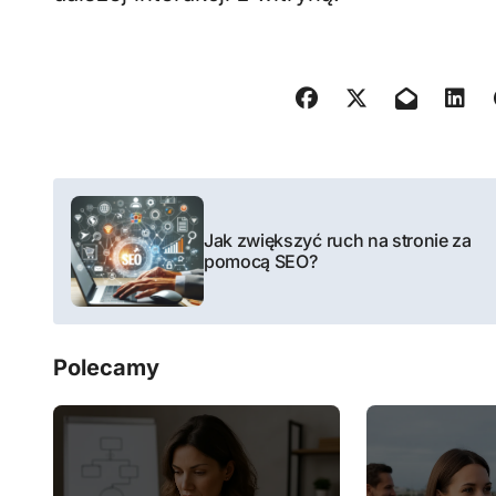
N
a
Jak zwiększyć ruch na stronie za
pomocą SEO?
w
i
Polecamy
g
a
c