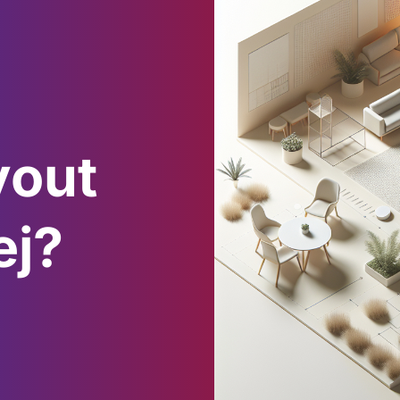
yout
ej?