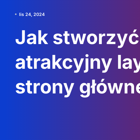
lis 24, 2024
Jak stworzyć
atrakcyjny la
strony główn