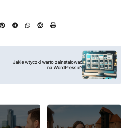
Jakie wtyczki warto zainstalować
na WordPressie?