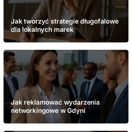
a
w
Jak tworzyć strategie długofalowe
dla lokalnych marek
p
i
s
u
Jak reklamować wydarzenia
networkingowe w Gdyni