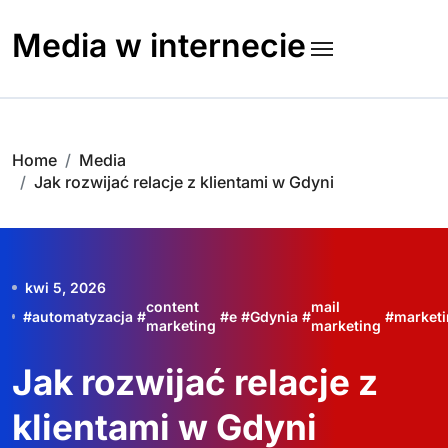
Skip
to
Media w internecie
content
Home
Media
Jak rozwijać relacje z klientami w Gdyni
kwi 5, 2026
content
mail
#
automatyzacja
#
#
e
#
Gdynia
#
#
marketi
marketing
marketing
Jak rozwijać relacje z
klientami w Gdyni