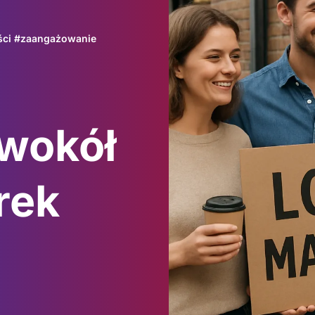
ści
#
zaangażowanie
wokół
rek