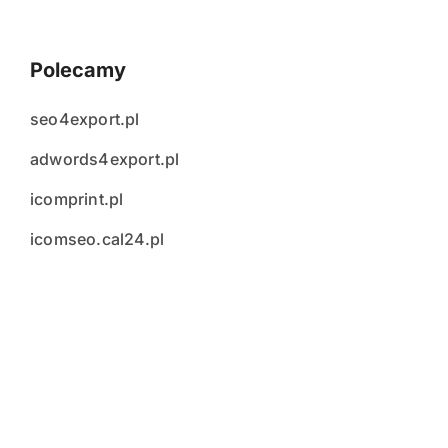
Polecamy
seo4export.pl
adwords4export.pl
icomprint.pl
icomseo.cal24.pl