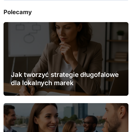
i
Polecamy
g
a
c
j
a
w
Jak tworzyć strategie długofalowe
dla lokalnych marek
p
i
s
u