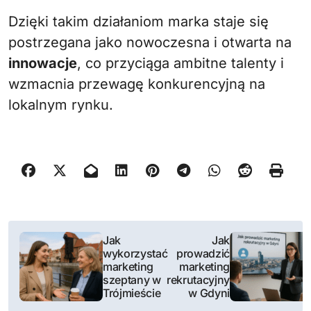
Dzięki takim działaniom marka staje się
postrzegana jako nowoczesna i otwarta na
innowacje
, co przyciąga ambitne talenty i
wzmacnia przewagę konkurencyjną na
lokalnym rynku.
N
Jak
Jak
wykorzystać
prowadzić
a
marketing
marketing
szeptany w
rekrutacyjny
w
Trójmieście
w Gdyni