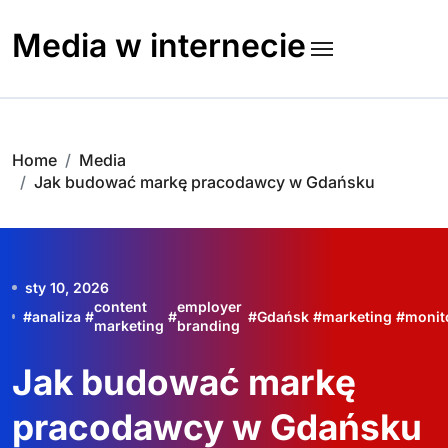
Skip
to
Media w internecie
content
Home
Media
Jak budować markę pracodawcy w Gdańsku
sty 10, 2026
content
employer
#
analiza
#
#
#
Gdańsk
#
marketing
#
monit
marketing
branding
Jak budować markę
pracodawcy w Gdańsku