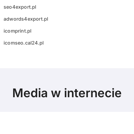
seo4export.pl
adwords4export.pl
icomprint.pl
icomseo.cal24.pl
Media w internecie
© Copyright 2024 All Rights Reserved.