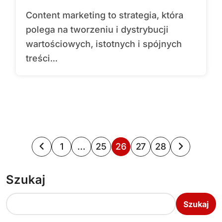
Content marketing to strategia, która
polega na tworzeniu i dystrybucji
wartościowych, istotnych i spójnych
treści...
S
1
…
25
26
27
28
t
Szukaj
r
o
Szukaj