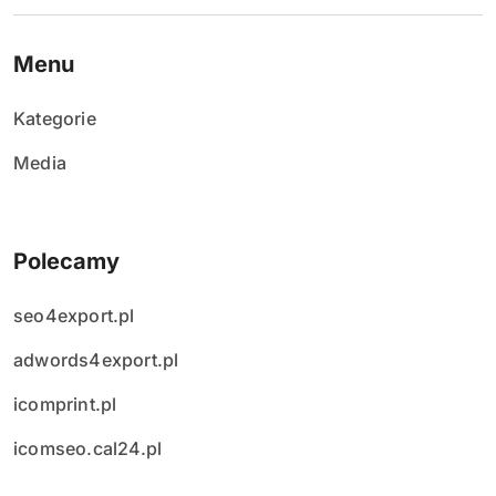
i
s
Menu
ó
Kategorie
w
Media
Polecamy
seo4export.pl
adwords4export.pl
icomprint.pl
icomseo.cal24.pl