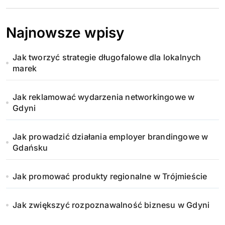
n
i
Najnowsze wpisy
c
Jak tworzyć strategie długofalowe dla lokalnych
o
marek
w
Jak reklamować wydarzenia networkingowe w
a
Gdyni
n
Jak prowadzić działania employer brandingowe w
i
Gdańsku
e
Jak promować produkty regionalne w Trójmieście
w
Jak zwiększyć rozpoznawalność biznesu w Gdyni
p