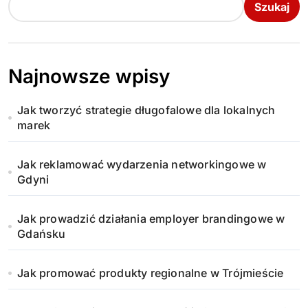
o
Szukaj
n
i
Najnowsze wpisy
c
Jak tworzyć strategie długofalowe dla lokalnych
o
marek
w
Jak reklamować wydarzenia networkingowe w
a
Gdyni
n
Jak prowadzić działania employer brandingowe w
i
Gdańsku
e
Jak promować produkty regionalne w Trójmieście
w