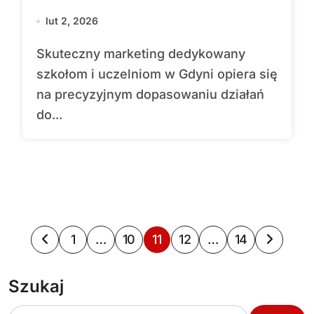
lut 2, 2026
Skuteczny marketing dedykowany
szkołom i uczelniom w Gdyni opiera się
na precyzyjnym dopasowaniu działań
do...
S
1
…
10
11
12
…
14
t
Szukaj
r