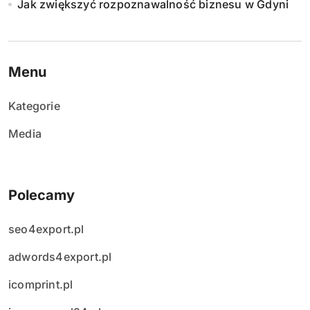
Jak zwiększyć rozpoznawalność biznesu w Gdyni
p
i
s
Menu
ó
Kategorie
w
Media
Polecamy
seo4export.pl
adwords4export.pl
icomprint.pl