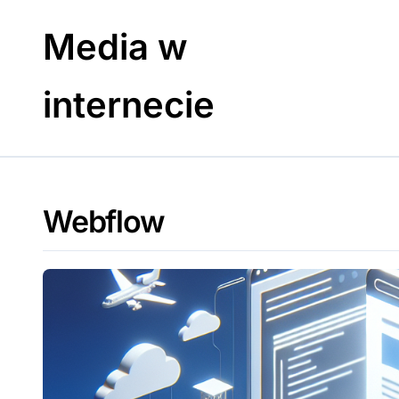
Skip
to
Media w
content
internecie
Webflow