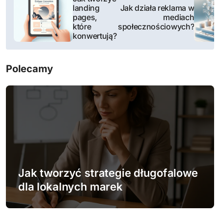
landing
Jak działa reklama w
a
pages,
mediach
które
społecznościowych?
w
konwertują?
i
Polecamy
g
a
c
j
a
w
Jak tworzyć strategie długofalowe
dla lokalnych marek
p
i