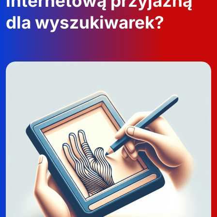
internetową przyjazną
dla wyszukiwarek?