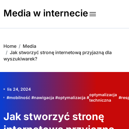
Skip
to
Media w internecie
content
Home
Media
Jak stworzyć stronę internetową przyjazną dla
wyszukiwarek?
lis 24, 2024
optymalizacja
#
mobilność
#
nawigacja
#
optymalizacja
#
#
res
techniczna
Jak stworzyć stronę