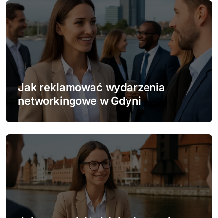
s
u
Jak reklamować wydarzenia
networkingowe w Gdyni