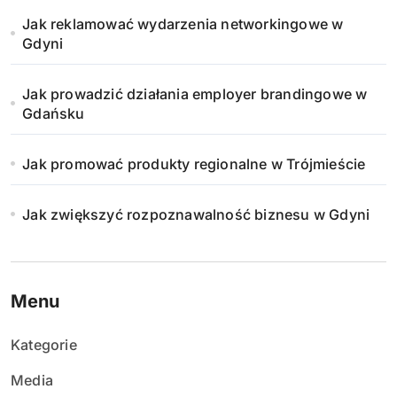
w
Jak reklamować wydarzenia networkingowe w
a
Gdyni
n
Jak prowadzić działania employer brandingowe w
i
Gdańsku
e
Jak promować produkty regionalne w Trójmieście
w
Jak zwiększyć rozpoznawalność biznesu w Gdyni
p
i
s
Menu
ó
Kategorie
w
Media