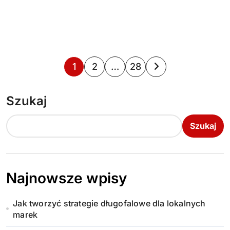
S
1
2
…
28
t
Szukaj
r
o
Szukaj
n
i
Najnowsze wpisy
c
Jak tworzyć strategie długofalowe dla lokalnych
o
marek